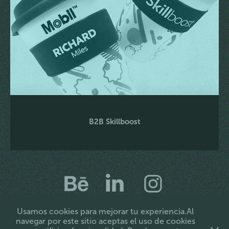
B2B Skillboost
F5 Grupo de Diseño SAS • Bogotá, Colombia • Cra 6 N°
Usamos cookies para mejorar tu experiencia.Al
155C - 20 • (+57) 601 719 9066 •
navegar por este sitio aceptas el uso de cookies