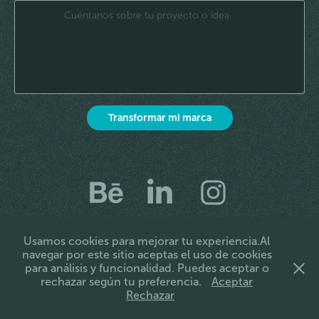
Transformar mi marca
F5 Grupo de Diseño SAS • Bogotá, Colombia • Cra 6 N°
Usamos cookies para mejorar tu experiencia.Al
155C - 20 • (+57) 601 719 9066 •
navegar por este sitio aceptas el uso de cookies
info@f5grupodediseno.com • Lunes a viernes, 8:00 a.m. –
para análisis y funcionalidad. Puedes aceptar o
5:00 p.m
rechazar según tu preferencia.
Aceptar
Rechazar